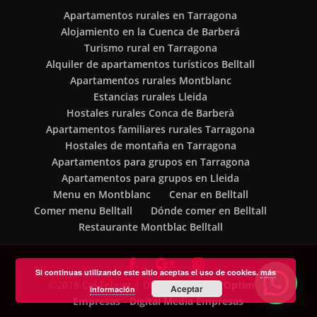
Apartamentos rurales en Tarragona
Alojamiento en la Cuenca de Barberá
Turismo rural en Tarragona
Alquiler de apartamentos turísticos Belltall
Apartamentos rurales Montblanc
Estancias rurales Lleida
Hostales rurales Conca de Barberà
Apartamentos familiares rurales Tarragona
Hostales de montaña en Tarragona
Apartamentos para grupos en Tarragona
Apartamentos para grupos en Lleida
Menu en Montblanc
Cenar en Belltall
Comer menu Belltall
Dónde comer en Belltall
Restaurante Montblac Belltall
Si continuas utilizando este sitio aceptas el uso de cookies.
más
©2018 Cal Feliuet | Diseño web
Soft Optimiza
Aceptar
información
Empresas
- Digital Media Empresas