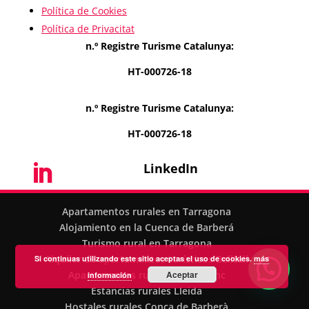
Política de Cookies
Política de Privacitat
n.º Registre Turisme Catalunya:
HT-000726-18
n.º Registre Turisme Catalunya:
HT-000726-18
LinkedIn

Apartamentos rurales en Tarragona
Alojamiento en la Cuenca de Barberá
Turismo rural en Tarragona
Alquiler de apartamentos turísticos Belltall
Si continuas utilizando este sitio aceptas el uso de cookies.
más
Apartamentos rurales Montblanc
Aceptar
información
Estancias rurales Lleida
Hostales rurales Conca de Barberà