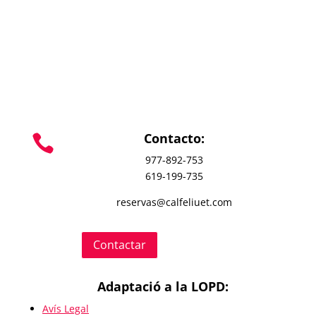
Contacto:

977-892-753
619-199-735
reservas@calfeliuet.com
Contactar
Adaptació a la LOPD:
Avís Legal