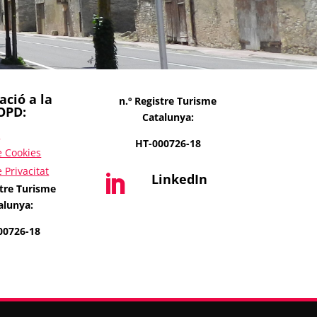
ació a la
n.º Registre Turisme
OPD:
Catalunya:
l
HT-000726-18
e Cookies
e Privacitat
LinkedIn

stre Turisme
alunya:
00726-18