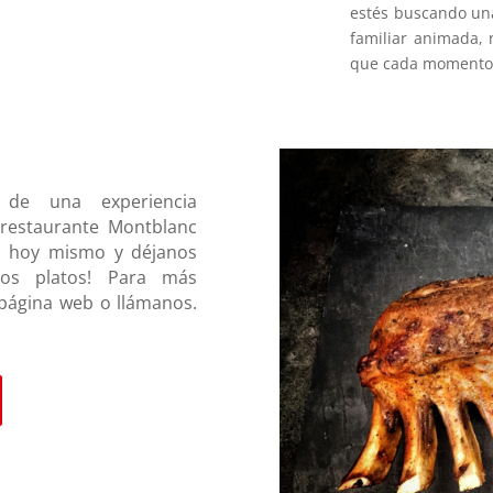
estés buscando un
familiar animada, 
que cada momento 
 de una experiencia
 restaurante Montblanc
uet hoy mismo y déjanos
sos platos!
Para más
 página web o llámanos.