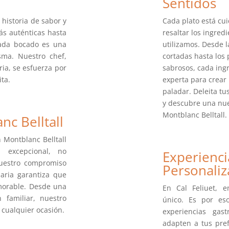
Sentidos
 historia de sabor y
Cada plato está c
ás auténticas hasta
resaltar los ingred
cada bocado es una
utilizamos. Desde 
sma. Nuestro chef,
cortadas hasta lo
ria, se esfuerza por
sabrosos, cada in
ita.
experta para crear
paladar. Deleita tu
y descubre una nu
Montblanc Belltall.
c Belltall
 Montblanc Belltall
 excepcional, no
Experien
Nuestro compromiso
Personali
naria garantiza que
morable. Desde una
En Cal Feliuet, 
 familiar, nuestro
único. Es por es
 cualquier ocasión.
experiencias gas
adapten a tus pre