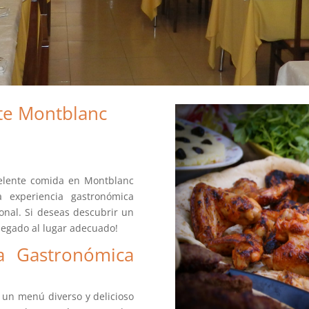
te Montblanc
celente comida en Montblanc
a experiencia gastronómica
onal. Si deseas descubrir un
llegado al lugar adecuado!
a Gastronómica
 un menú diverso y delicioso