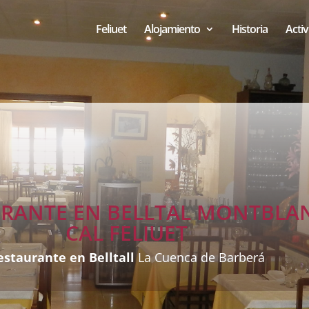
Feliuet
Alojamiento
Historia
Acti
RANTE EN BELLTAL MONTBLA
CAL FELIUET
estaurante en Belltall
La Cuenca de Barberá