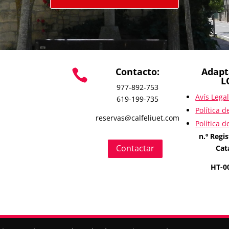
Contacto:
Adapt

L
977-892-753
Avís Lega
619-199-735
Política d
reservas@calfeliuet.com
Política d
n.º Regi
Contactar
Cat
HT-0